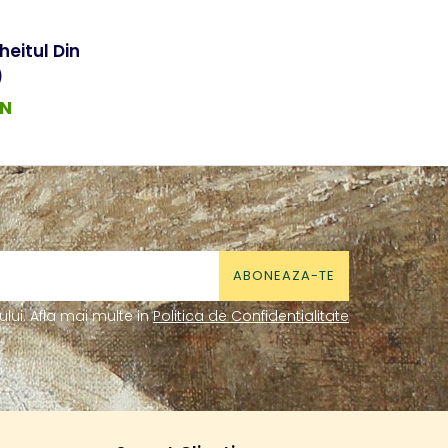
heitul Din
)
ON
ui. Afla mai multe in
Politica de Confidentialitate