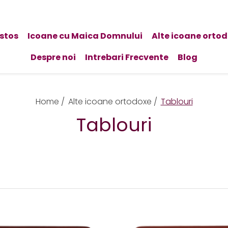
istos
Icoane cu Maica Domnului
Alte icoane orto
Despre noi
Intrebari Frecvente
Blog
Home /
Alte icoane ortodoxe /
Tablouri
Tablouri