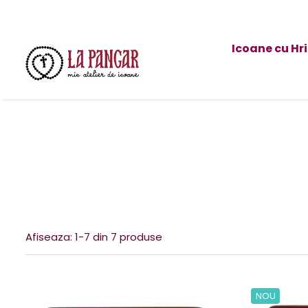
Icoane cu Hr
Afiseaza:
1-
7
din
7
produse
NOU