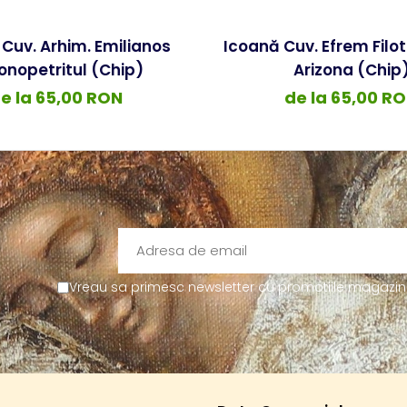
Cuv. Arhim. Emilianos
Icoană Cuv. Efrem Filot
onopetritul (Chip)
Arizona (Chip
e la 65,00 RON
de la 65,00 R
Vreau sa primesc newsletter cu promotiile magazinul