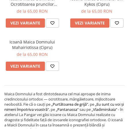
Ocrotitoarea pruncilor
Kykos (Cipru)
nenăscuți
de la 65,00 RON
de la 65,00 RON
VEZI VARIANTE
VEZI VARIANTE
Icoană Maica Domnului
Mahairiotissa (Cipru)
de la 65,00 RON
VEZI VARIANTE
Maica Domnului a fost dintotdeauna cel mai aproape de inima
credinciosului ortodox — ocrotitoare, mângâietoare, mijlocitoare
neobosită. Fie că o cauți pe
„Purtătoarea de grijă"
, pe
„Eu sunt cu voi și
nimeni împotriva voastră"
, pe
„Pantanassa"
sau pe
„Vladimirskaia"
- în
atelierul La Pangar vei găsi icoane cu Maica Domnului realizate cu
dragoste și fidelitate față de izvoarele iconografiei ortodoxe. O icoană
a Maicii Domnului în casa ta înseamnă o prezență blândă și