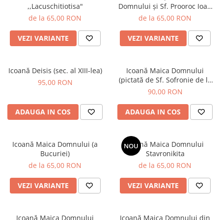
,,Lacuschitiotisa"
Domnului și Sf. Prooroc Ioan
Botezătorul)
de la 65,00 RON
de la 65,00 RON
VEZI VARIANTE
VEZI VARIANTE
Icoană Deisis (sec. al XIII-lea)
Icoană Maica Domnului
(pictată de Sf. Sofronie de la
95,00 RON
Essex), 19x24 cm
90,00 RON
ADAUGA IN COS
ADAUGA IN COS
Icoană Maica Domnului (a
Icoană Maica Domnului
NOU
Bucuriei)
Stavronikita
de la 65,00 RON
de la 65,00 RON
VEZI VARIANTE
VEZI VARIANTE
Icoană Maica Domnului
Icoană Maica Domnului din