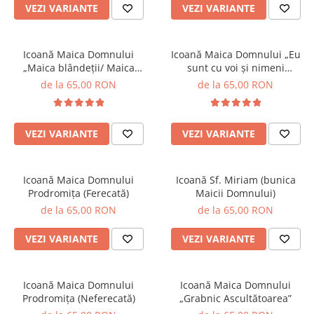
VEZI VARIANTE
VEZI VARIANTE
Icoană Maica Domnului
Icoană Maica Domnului „Eu
„Maica blândeții/ Maica
sunt cu voi și nimeni
Smereniei”
împotriva voastră”
de la 65,00 RON
de la 65,00 RON
VEZI VARIANTE
VEZI VARIANTE
Icoană Maica Domnului
Icoană Sf. Miriam (bunica
Prodromița (Ferecată)
Maicii Domnului)
de la 65,00 RON
de la 65,00 RON
VEZI VARIANTE
VEZI VARIANTE
Icoană Maica Domnului
Icoană Maica Domnului
Prodromița (Neferecată)
„Grabnic Ascultătoarea”