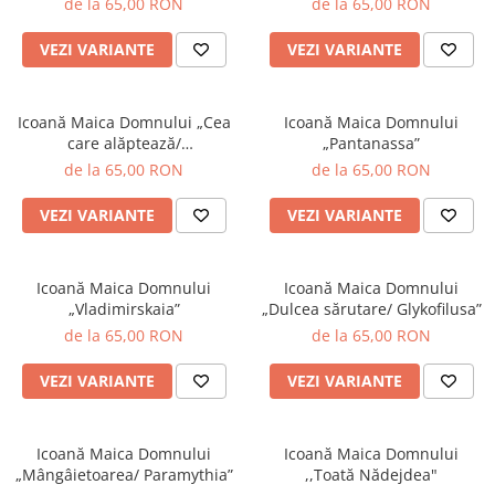
de la 65,00 RON
de la 65,00 RON
VEZI VARIANTE
VEZI VARIANTE
Icoană Maica Domnului „Cea
Icoană Maica Domnului
care alăptează/
„Pantanassa”
Galactotrofusa”
de la 65,00 RON
de la 65,00 RON
VEZI VARIANTE
VEZI VARIANTE
Icoană Maica Domnului
Icoană Maica Domnului
„Vladimirskaia”
„Dulcea sărutare/ Glykofilusa”
de la 65,00 RON
de la 65,00 RON
VEZI VARIANTE
VEZI VARIANTE
Icoană Maica Domnului
Icoană Maica Domnului
„Mângâietoarea/ Paramythia”
,,Toată Nădejdea"