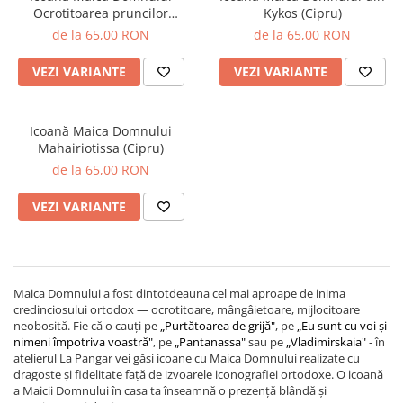
Ocrotitoarea pruncilor
Kykos (Cipru)
nenăscuți
de la 65,00 RON
de la 65,00 RON
VEZI VARIANTE
VEZI VARIANTE
Icoană Maica Domnului
Mahairiotissa (Cipru)
de la 65,00 RON
VEZI VARIANTE
Maica Domnului a fost dintotdeauna cel mai aproape de inima
credinciosului ortodox — ocrotitoare, mângâietoare, mijlocitoare
neobosită. Fie că o cauți pe
„Purtătoarea de grijă"
, pe
„Eu sunt cu voi și
nimeni împotriva voastră"
, pe
„Pantanassa"
sau pe
„Vladimirskaia"
- în
atelierul La Pangar vei găsi icoane cu Maica Domnului realizate cu
dragoste și fidelitate față de izvoarele iconografiei ortodoxe. O icoană
a Maicii Domnului în casa ta înseamnă o prezență blândă și