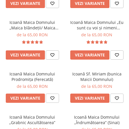
VEZI VARIANTE
VEZI VARIANTE
Icoană Maica Domnului
Icoană Maica Domnului „Eu
„Maica blândeții/ Maica
sunt cu voi și nimeni
Smereniei”
împotriva voastră”
de la 65,00 RON
de la 65,00 RON
VEZI VARIANTE
VEZI VARIANTE
Icoană Maica Domnului
Icoană Sf. Miriam (bunica
Prodromița (Ferecată)
Maicii Domnului)
de la 65,00 RON
de la 65,00 RON
VEZI VARIANTE
VEZI VARIANTE
Icoană Maica Domnului
Icoană Maica Domnului
„Grabnic Ascultătoarea”
„Îndrumătoarea” (Sinai)