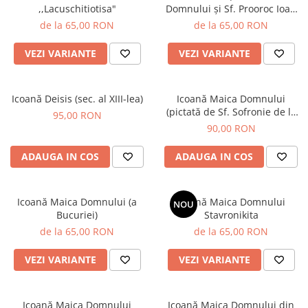
,,Lacuschitiotisa"
Domnului și Sf. Prooroc Ioan
Botezătorul)
de la 65,00 RON
de la 65,00 RON
VEZI VARIANTE
VEZI VARIANTE
Icoană Deisis (sec. al XIII-lea)
Icoană Maica Domnului
(pictată de Sf. Sofronie de la
95,00 RON
Essex), 19x24 cm
90,00 RON
ADAUGA IN COS
ADAUGA IN COS
Icoană Maica Domnului (a
Icoană Maica Domnului
NOU
Bucuriei)
Stavronikita
de la 65,00 RON
de la 65,00 RON
VEZI VARIANTE
VEZI VARIANTE
Icoană Maica Domnului
Icoană Maica Domnului din