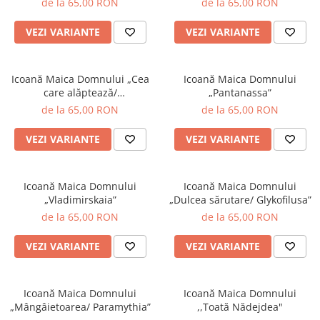
de la 65,00 RON
de la 65,00 RON
VEZI VARIANTE
VEZI VARIANTE
Icoană Maica Domnului „Cea
Icoană Maica Domnului
care alăptează/
„Pantanassa”
Galactotrofusa”
de la 65,00 RON
de la 65,00 RON
VEZI VARIANTE
VEZI VARIANTE
Icoană Maica Domnului
Icoană Maica Domnului
„Vladimirskaia”
„Dulcea sărutare/ Glykofilusa”
de la 65,00 RON
de la 65,00 RON
VEZI VARIANTE
VEZI VARIANTE
Icoană Maica Domnului
Icoană Maica Domnului
„Mângâietoarea/ Paramythia”
,,Toată Nădejdea"