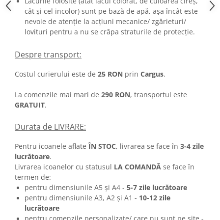
Lacurile folosite (atât lacul colorat, de culoarea cireș,
cât și cel incolor) sunt pe bază de apă, așa încât este
nevoie de atenție la acțiuni mecanice/ zgărieturi/
lovituri pentru a nu se crăpa straturile de protecție.
Despre transport:
Costul curierului este de
25 RON
prin
Cargus
.
La comenzile mai mari de
290 RON
, transportul este
GRATUIT
.
Durata de LIVRARE:
Pentru icoanele aflate
ÎN STOC
, livrarea se face în
3-4 zile
lucrătoare
.
Livrarea icoanelor cu statusul
LA COMANDĂ
se face în
termen de:
pentru dimensiunile A5 și A4 -
5-7 zile lucrătoare
pentru dimensiunile A3, A2 și A1 -
10-12 zile
lucrătoare
pentru comenzile personalizate/ care nu sunt pe site -