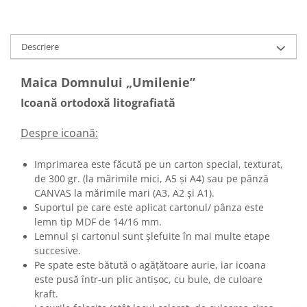
Descriere
Maica Domnului „Umilenie”
Icoană ortodoxă litografiată
Despre icoană:
Imprimarea este făcută pe un carton special, texturat,
de 300 gr. (la mărimile mici, A5 și A4) sau pe pânză
CANVAS la mărimile mari (A3, A2 și A1).
Suportul pe care este aplicat cartonul/ pânza este
lemn tip MDF de 14/16 mm.
Lemnul și cartonul sunt șlefuite în mai multe etape
succesive.
Pe spate este bătută o agățătoare aurie, iar icoana
este pusă într-un plic antișoc, cu bule, de culoare
kraft.