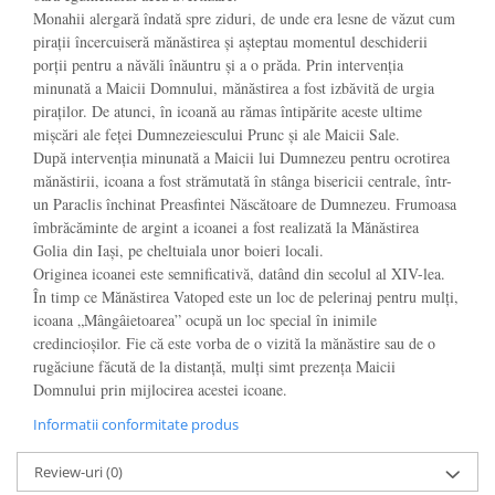
Monahii alergară îndată spre ziduri, de unde era lesne de văzut cum
pirații încercuiseră mănăstirea și așteptau momentul deschiderii
porții pentru a năvăli înăuntru și a o prăda. Prin intervenția
minunată a Maicii Domnului, mănăstirea a fost izbăvită de urgia
piraților. De atunci, în icoană au rămas întipărite aceste ultime
mișcări ale feței Dumnezeiescului Prunc și ale Maicii Sale.
După intervenţia minunată a Maicii lui Dumnezeu pentru ocrotirea
mănăstirii, icoana a fost strămutată în stânga bisericii centrale, într-
un Paraclis închinat Preasfintei Născătoare de Dumnezeu. Frumoasa
îmbrăcăminte de argint a icoanei a fost realizată la Mănăstirea
Golia din Iaşi, pe cheltuiala unor boieri locali.
Originea icoanei este semnificativă, datând din secolul al XIV-lea.
În timp ce Mănăstirea Vatoped este un loc de pelerinaj pentru mulți,
icoana „Mângâietoarea” ocupă un loc special în inimile
credincioșilor. Fie că este vorba de o vizită la mănăstire sau de o
rugăciune făcută de la distanță, mulți simt prezența Maicii
Domnului prin mijlocirea acestei icoane.
Informatii conformitate produs
Review-uri
(0)