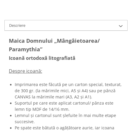
Descriere
Maica Domnului „Mângâietoarea/
Paramythia”
Icoană ortodoxă litografiată
Despre icoană:
Imprimarea este făcută pe un carton special, texturat,
de 300 gr. (la mărimile mici, A5 și A4) sau pe pânză
CANVAS la mărimile mari (A3, A2 și A1).
Suportul pe care este aplicat cartonul/ pânza este
lemn tip MDF de 14/16 mm.
Lemnul și cartonul sunt șlefuite în mai multe etape
succesive.
Pe spate este bătută o agățătoare aurie, iar icoana