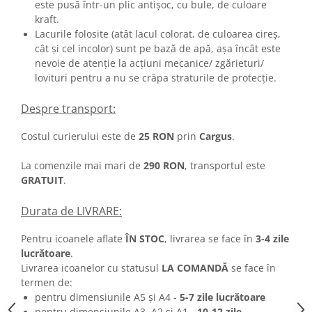
este pusă într-un plic antișoc, cu bule, de culoare
kraft.
Lacurile folosite (atât lacul colorat, de culoarea cireș,
cât și cel incolor) sunt pe bază de apă, așa încât este
nevoie de atenție la acțiuni mecanice/ zgărieturi/
lovituri pentru a nu se crăpa straturile de protecție.
Despre transport:
Costul curierului este de
25 RON
prin
Cargus
.
La comenzile mai mari de
290 RON
, transportul este
GRATUIT
.
Durata de LIVRARE:
Pentru icoanele aflate
ÎN STOC
, livrarea se face în
3-4 zile
lucrătoare
.
Livrarea icoanelor cu statusul
LA COMANDĂ
se face în
termen de:
pentru dimensiunile A5 și A4 -
5-7 zile lucrătoare
pentru dimensiunile A3, A2 și A1 -
10-12 zile