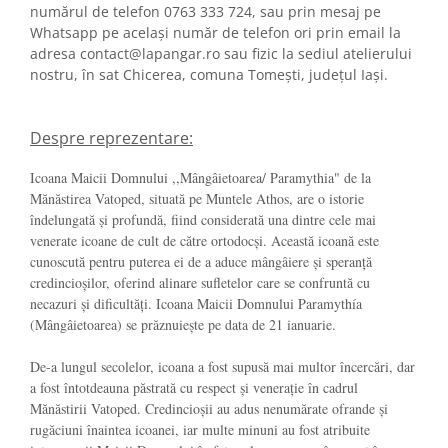
numărul de telefon 0763 333 724, sau prin mesaj pe
Whatsapp pe același număr de telefon ori prin email la
adresa contact@lapangar.ro sau fizic la sediul atelierului
nostru, în sat Chicerea, comuna Tomești, județul Iași.
Despre reprezentare:
Icoana Maicii Domnului ,,Mângâietoarea/ Paramythia" de la
Mănăstirea Vatoped, situată pe Muntele Athos, are o istorie
îndelungată și profundă, fiind considerată una dintre cele mai
venerate icoane de cult de către ortodocși. Această icoană este
cunoscută pentru puterea ei de a aduce mângâiere și speranță
credincioșilor, oferind alinare sufletelor care se confruntă cu
necazuri și dificultăți. Icoana Maicii Domnului Paramythía
(Mângâietoarea) se prăznuiește pe data de 21 ianuarie.
De-a lungul secolelor, icoana a fost supusă mai multor încercări, dar
a fost întotdeauna păstrată cu respect și venerație în cadrul
Mănăstirii Vatoped. Credincioșii au adus nenumărate ofrande și
rugăciuni înaintea icoanei, iar multe minuni au fost atribuite