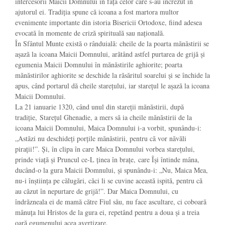
intercesorii Maicii Domnului în fața celor care s-au încrezut în
ajutorul ei. Tradiția spune că icoana a fost martora multor
evenimente importante din istoria Bisericii Ortodoxe, fiind adesea
evocată în momente de criză spirituală sau națională.
În Sfântul Munte există o rânduială: cheile de la poarta mănăstirii se
aşază la icoana Maicii Domnului, arătând astfel purtarea de grijă şi
egumenia Maicii Domnului în mănăstirile aghiorite; poarta
mănăstirilor aghiorite se deschide la răsăritul soarelui şi se închide la
apus, când portarul dă cheile stareţului, iar stareţul le aşază la icoana
Maicii Domnului.
La 21 ianuarie 1320, când unul din stareţii mănăstirii, după
tradiţie, Stareţul Ghenadie, a mers să ia cheile mănăstirii de la
icoana Maicii Domnului, Maica Domnului i-a vorbit, spunându-i:
„Astăzi nu deschideţi porţile mănăstirii, pentru că vor năvăli
piraţii!”. Şi, în clipa în care Maica Domnului vorbea stareţului,
prinde viaţă şi Pruncul ce-L ţinea în braţe, care Îşi întinde mâna,
ducând-o la gura Maicii Domnului, şi spunându-i: „Nu, Maica Mea,
nu-i înştiinţa pe călugări, căci li se cuvine această ispită, pentru că
au căzut în nepurtare de grijă!”. Dar Maica Domnului, cu
îndrăzneala ei de mamă către Fiul său, nu face ascultare, ci coboară
mânuţa lui Hristos de la gura ei, repetând pentru a doua şi a treia
oară egumenului acea avertizare.