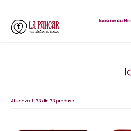
Icoane cu Hr
I
Afiseaza:
1-
33
din
33
produse