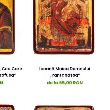
 „Cea Care
Icoană Maica Domnului
rofusa”
„Pantanassa”
ON
de la 65,00 RON