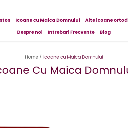
istos
Icoane cu Maica Domnului
Alte icoane orto
Despre noi
Intrebari Frecvente
Blog
Home /
Icoane cu Maica Domnului
coane Cu Maica Domnul