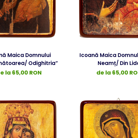
nă Maica Domnului
Icoană Maica Domnul
mătoarea/ Odighitria”
Neamț/ Din Lid
e la 65,00 RON
de la 65,00 R