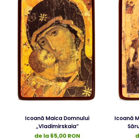
Icoană Maica Domnului
Icoană M
„Vladimirskaia”
Săru
de la 65,00 RON
d