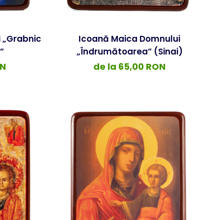
 „Grabnic
Icoană Maica Domnului
”
„Îndrumătoarea” (Sinai)
ON
de la 65,00 RON