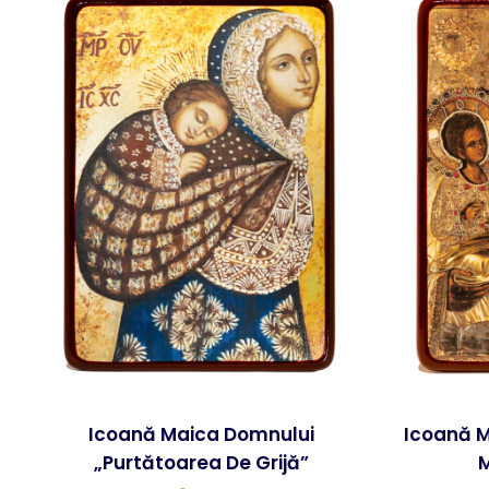
Icoană Maica Domnului
Icoană M
„Purtătoarea De Grijă”
M