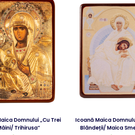
aica Domnului „Cu Trei
Icoană Maica Domnului „Mai
âini/ Trihirusa”
Blândeții/ Maica Sme