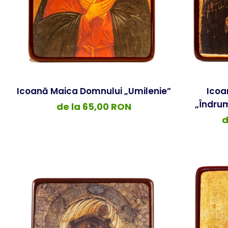
Icoană Maica Domnului „Umilenie”
Icoa
„Îndru
de la 65,00 RON
d