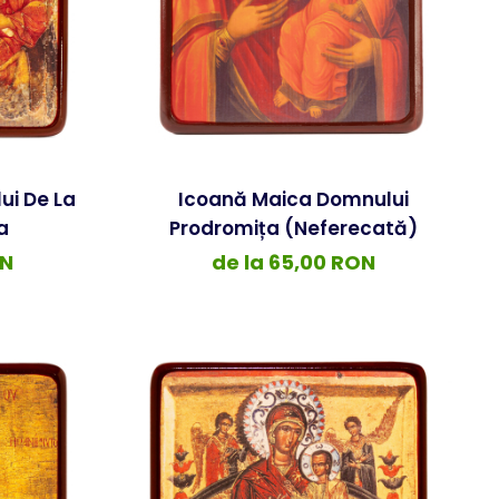
ui De La
Icoană Maica Domnului
a
Prodromița (Neferecată)
ON
de la 65,00 RON