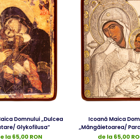
aica Domnului „Dulcea
Icoană Maica Dom
tare/ Glykofilusa”
„Mângâietoarea/ Par
e la 65,00 RON
de la 65,00 R