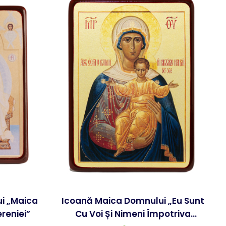
ca
Icoană Maica Domnului „Eu Sunt
reniei”
Cu Voi Și Nimeni Împotriva