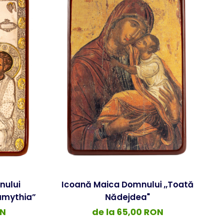
nului
Icoană Maica Domnului ,,Toată
amythia”
Nădejdea"
ON
de la 65,00 RON