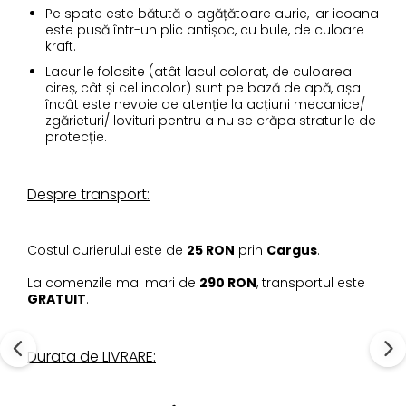
Pe spate este bătută o agățătoare aurie, iar icoana
este pusă într-un plic antișoc, cu bule, de culoare
kraft.
Lacurile folosite (atât lacul colorat, de culoarea
cireș, cât și cel incolor) sunt pe bază de apă, așa
încât este nevoie de atenție la acțiuni mecanice/
zgărieturi/ lovituri pentru a nu se crăpa straturile de
protecție.
Despre transport:
Costul curierului este de
25 RON
prin
Cargus
.
La comenzile mai mari de
290 RON
, transportul este
GRATUIT
.
Durata de LIVRARE: