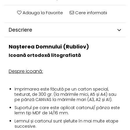
Adauga la Favorite
Cere informatii
Descriere
Nașterea Domnului (Rubliov)
Icoană ortodoxă litografiată
Despre icoană:
Imprimarea este făcută pe un carton special,
texturat, de 300 gr. (la mărimile mici, A5 și A4) sau
pe pânză CANVAS la mărimile mari (A3, A2 și A1).
Suportul pe care este aplicat cartonul/ pânza este
lemn tip MDF de 14/16 mm.
Lemnul și cartonul sunt șlefuite în mai multe etape
succesive.