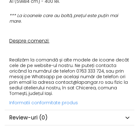
A1 (59x84 cm) - 400 lei.
*** La icoanele care au boltă, prețul este puțin mai
mare.
Despre comenzi:
Realizăm la comandă și alte modele de icoane decât
cele de pe website-ul nostru. Ne puteți contacta
oricând la numărul de telefon 0763 333 724, sau prin
mesaj pe Whatsapp pe același număr de telefon ori
prin email la adresa contact@lapangar.ro sau fizic la
sediul atelierului nostru, în sat Chicerea, comuna
Tomești, județul Iași.
Informatii conformitate produs
Review-uri
(0)