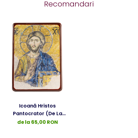
Recomandari
Icoană Hristos
Pantocrator (de La
Aghia Sofia)
de la 65,00 RON