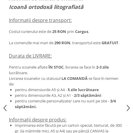
Icoană ortodoxă litografiată
Informații despre transport:
Costul curierului este de
25 RON
prin
Cargus
.
La comenzile mai mari de
290 RON
, transportul este
GRATUIT
.
Durata de LIVRARE:
Pentru icoanele aflate
ÎN STOC
, livrarea se face în
2-3 zile
lucrătoare.
Livrarea icoanelor cu statusul
LA COMANDĂ
se face în termen
de:
pentru dimensiunile A5 și A4 -
5 zile lucrătoare
pentru dimensiunile A3, A2 și A1 -
2/3 săptămâni
pentru comenzile personalizate/ care nu sunt pe site -
3/4
săptămâni.
Informații despre produs:
Imprimarea este făcută pe un carton special, texturat, de 300
gr. (la mărimile mici, A5 și A4) sau pe pânză CANVAS la