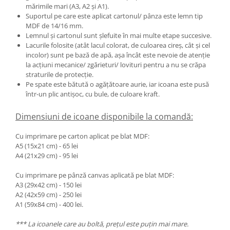
mărimile mari (A3, A2 și A1).
Suportul pe care este aplicat cartonul/ pânza este lemn tip
MDF de 14/16 mm.
Lemnul și cartonul sunt șlefuite în mai multe etape succesive.
Lacurile folosite (atât lacul colorat, de culoarea cireș, cât și cel
incolor) sunt pe bază de apă, așa încât este nevoie de atenție
la acțiuni mecanice/ zgărieturi/ lovituri pentru a nu se crăpa
straturile de protecție.
Pe spate este bătută o agățătoare aurie, iar icoana este pusă
într-un plic antișoc, cu bule, de culoare kraft.
Dimensiuni de icoane disponibile la comandă:
Cu imprimare pe carton aplicat pe blat MDF:
A5 (15x21 cm) - 65 lei
A4 (21x29 cm) - 95 lei
Cu imprimare pe pânză canvas aplicată pe blat MDF:
A3 (29x42 cm) - 150 lei
A2 (42x59 cm) - 250 lei
A1 (59x84 cm) - 400 lei.
*** La icoanele care au boltă, prețul este puțin mai mare.