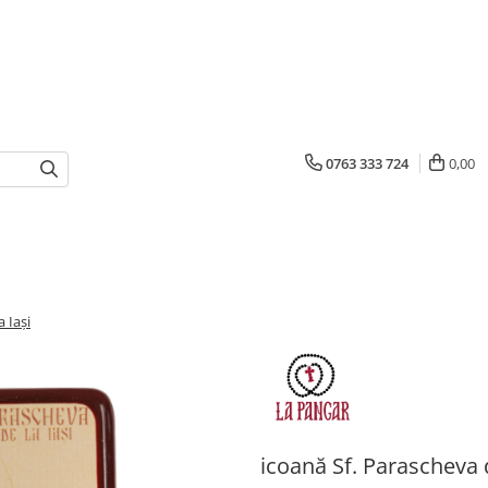
0763 333 724
0,00
 Iași
icoană Sf. Parascheva d