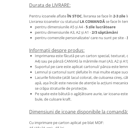
Durata de LIVRARE:
Pentru icoanele aflate
ÎN STOC
, livrarea se face în
2-3 zile
l
Livrarea icoanelor cu statusul
LA COMANDĂ
se face în te
pentru dimensiunile A5 și A4 -
5 zile lucrătoare
pentru dimensiunile A3, A2 și A1 -
2/3 săptămâni
pentru comenzile personalizate/ care nu sunt pe site -
Informații despre produs:
Imprimarea este făcută pe un carton special, texturat, de
A4) sau pe pânză CANVAS la mărimile mari (A3, A2 și A1)
Suportul pe care este aplicat cartonul/ pânza este le
Lemnul și cartonul sunt șlefuite în mai multe etape suc
Lacurile folosite (atât lacul colorat, de culoarea cireș, câ
apă, așa încât este nevoie de atenție la acțiuni mecanice
se crăpa straturile de protecție.
Pe spate este bătută o agățătoare aurie, iar icoana este 
bule, de culoare kraft.
Dimensiuni de icoane disponibile la comandă:
Cu imprimare pe carton aplicat pe blat MDF: