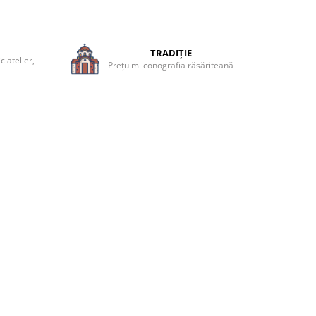
TRADIȚIE
 atelier,
Prețuim iconografia răsăriteană