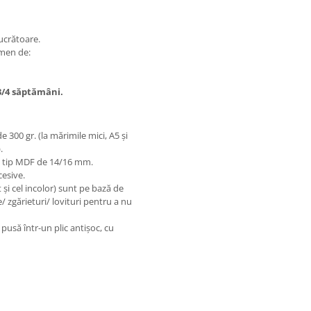
ucrătoare.
rmen de:
3/4 săptămâni.
 300 gr. (la mărimile mici, A5 și
.
mn tip MDF de 14/16 mm.
cesive.
t și cel incolor) sunt pe bază de
/ zgărieturi/ lovituri pentru a nu
pusă într-un plic antișoc, cu