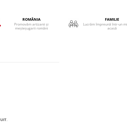
ROMÂNIA
FAMILIE
Promovăm artizanii și
Lucrăm împreună într-un mic
meșteșugarii români
acasă
UIT
.