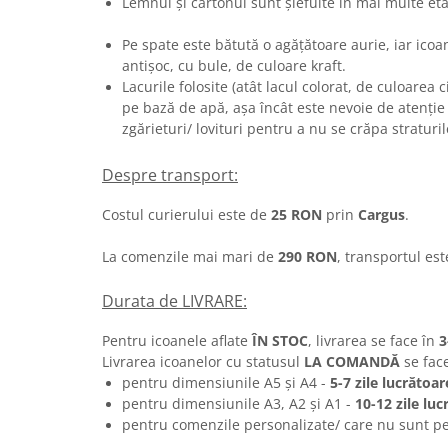
Lemnul și cartonul sunt șlefuite în ma
Pe spate este bătută o agățătoare aurie, iar icoa
antișoc, cu bule, de culoare kraft.
Lacurile folosite (atât lacul colorat, de culoarea ci
pe bază de apă, așa încât este nevoie de atenție
zgărieturi/ lovituri pentru a nu se crăpa straturil
Despre transport:
Costul curierului este de
25 RON
prin
Cargus
.
La comenzile mai mari de
290 RON
, transportul es
Durata de LIVRARE:
Pentru icoanele aflate
ÎN STOC
, livrarea se face în
3
Livrarea icoanelor cu statusul
LA COMANDĂ
se fac
pentru dimensiunile A5 și A4 -
5-7 zile lucrătoar
pentru dimensiunile A3, A2 și A1 -
10-12 zile luc
pentru comenzile personalizate/ care nu sunt pe