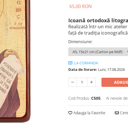
65,00 RON
Icoană ortodoxă litogra
Realizată într-un mic atelier
față de tradiția iconografic
Dimensiune
:
LA COMANDA
Data de livrare:
Luni, 17.08.2026
ADAUG
Cod Produs:
C505
Ai nevoie de
Adauga la Favorite
Cere 