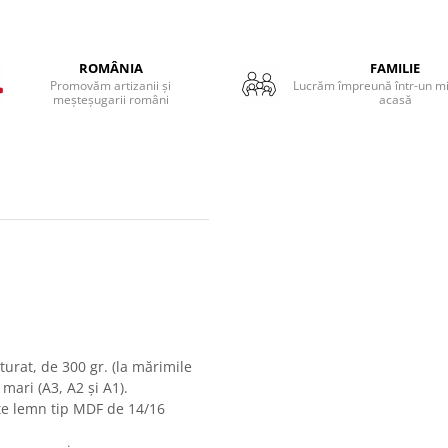
ROMÂNIA
FAMILIE
Promovăm artizanii și
Lucrăm împreună într-un mic
meșteșugarii români
acasă
urat, de 300 gr. (la mărimile
mari (A3, A2 și A1).
ste lemn tip MDF de 14/16