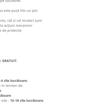
i multe etape succesive.
na este pusă într-un plic
reș, cât și cel incolor) sunt
 la acțiuni mecanice/
e de protecție.
te
GRATUIT
.
-4 zile lucrătoare
.
e în termen de:
e
rătoare
 site -
15-18 zile lucrătoare.