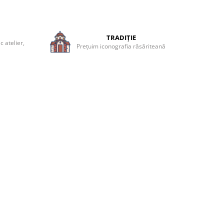
TRADIȚIE
 atelier,
Prețuim iconografia răsăriteană