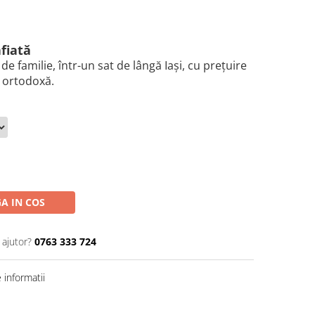
fiată
 de familie, într-un sat de lângă Iași, cu prețuire
ă ortodoxă.
A IN COS
 ajutor?
0763 333 724
informatii