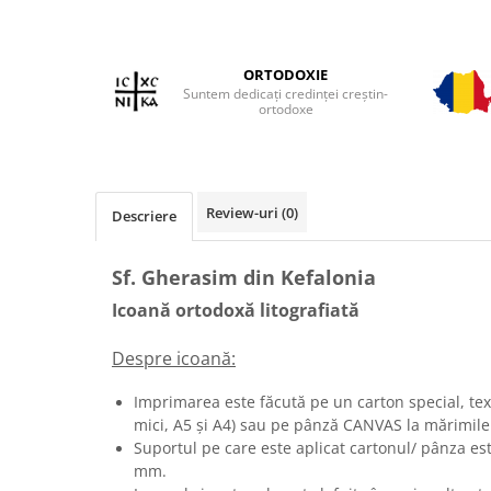
ORTODOXIE
Suntem dedicați credinței creștin-
ortodoxe
Review-uri
(0)
Descriere
Sf. Gherasim din Kefalonia
Icoană ortodoxă litografiată
Despre icoană:
Imprimarea este făcută pe un carton special, text
mici, A5 și A4) sau pe pânză CANVAS la mărimile 
Suportul pe care este aplicat cartonul/ pânza e
mm.