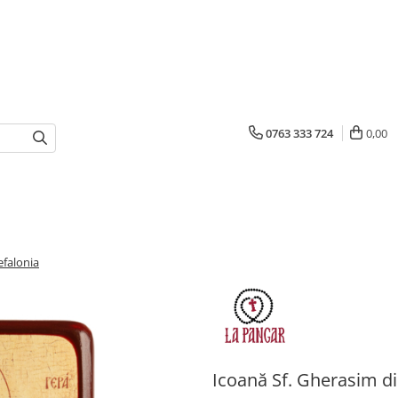
0763 333 724
0,00
efalonia
Icoană Sf. Gherasim di