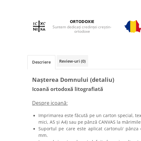
ORTODOXIE
Suntem dedicați credinței creștin-
ortodoxe
Review-uri
(0)
Descriere
Nașterea Domnului (detaliu)
Icoană ortodoxă litografiată
Despre icoană:
Imprimarea este făcută pe un carton special, tex
mici, A5 și A4) sau pe pânză CANVAS la mărimile 
Suportul pe care este aplicat cartonul/ pânza
mm.