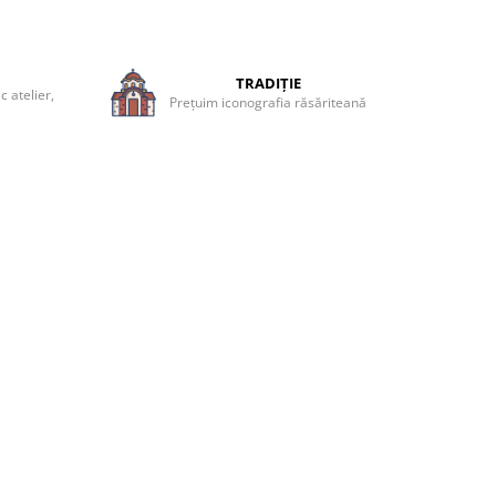
TRADIȚIE
 atelier,
Prețuim iconografia răsăriteană