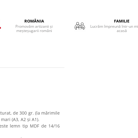
ROMÂNIA
FAMILIE
Promovăm artizanii și
Lucrăm împreună într-un mic
meșteșugarii români
acasă
turat, de 300 gr. (la mărimile
mari (A3, A2 și A1).
 este lemn tip MDF de 14/16