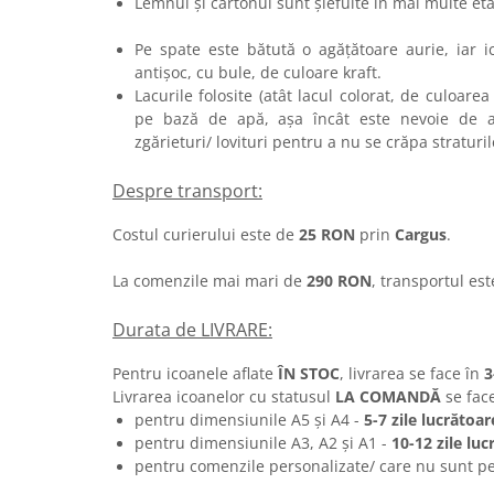
Lemnul și cartonul sunt șlefuite în ma
Pe spate este bătută o agățătoare aurie, iar i
antișoc, cu bule, de culoare kraft.
Lacurile folosite (atât lacul colorat, de culoarea 
pe bază de apă, așa încât este nevoie de at
zgărieturi/ lovituri pentru a nu se crăpa straturil
Despre transport:
Costul curierului este de
25 RON
prin
Cargus
.
La comenzile mai mari de
290 RON
, transportul es
Durata de LIVRARE:
Pentru icoanele aflate
ÎN STOC
, livrarea se face în
3
Livrarea icoanelor cu statusul
LA COMANDĂ
se fac
pentru dimensiunile A5 și A4 -
5-7 zile lucrătoar
pentru dimensiunile A3, A2 și A1 -
10-12 zile luc
pentru comenzile personalizate/ care nu sunt pe