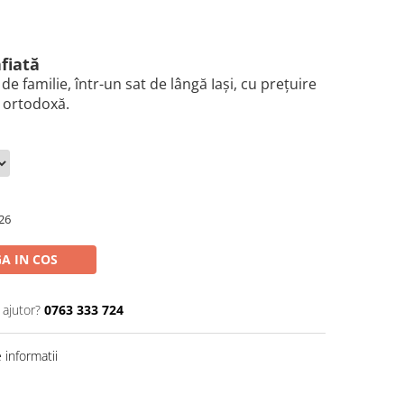
fiată
 de familie, într-un sat de lângă Iași, cu prețuire
ă ortodoxă.
26
A IN COS
 ajutor?
0763 333 724
informatii