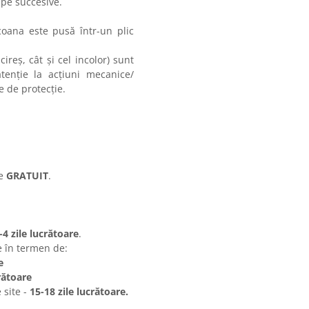
i multe etape succesive.
coana este pusă într-un plic
cireș, cât și cel incolor) sunt
enție la acțiuni mecanice/
e de protecție.
te
GRATUIT
.
-4 zile lucrătoare
.
e în termen de:
e
rătoare
 site -
15-18 zile lucrătoare.