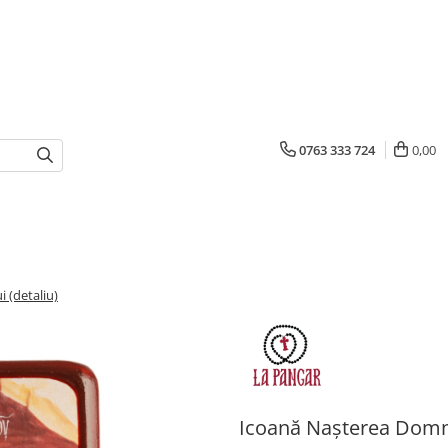
0763 333 724
0,00
 (detaliu)
Icoană Nașterea Domnu